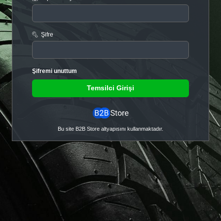
Şifre
Şifremi unuttum
Temsilci Girişi
Bu site B2B Store altyapısını kullanmaktadır.