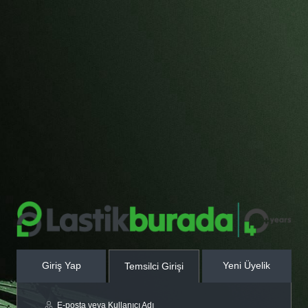
Giriş Yap
Yeni Üyelik
Temsilci Girişi
E-posta veya Kullanıcı Adı